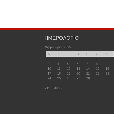
ΗΜΕΡΟΛΟΓΙΟ
Φεβρουάριος 2025
Δ
Τ
Τ
Π
Π
Σ
Κ
1
2
3
4
5
6
7
8
9
10
11
12
13
14
15
16
17
18
19
20
21
22
23
24
25
26
27
28
« Ιαν
Μαρ »