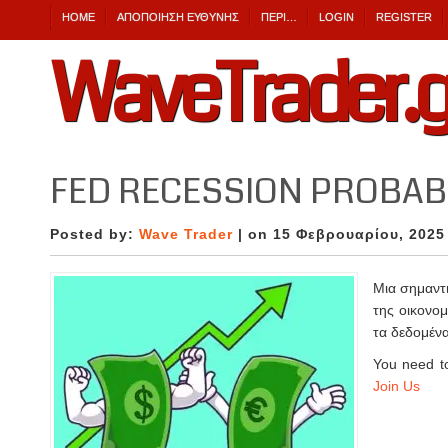
HOME
ΑΠΟΠΟΊΗΣΗ ΕΎΘΥΝΗΣ
ΠΕΡΙ…
LOGIN
REGISTER
WaveTrader.g
FED RECESSION PROBABI
Posted by:
Wave Trader
| on 15 Φεβρουαρίου, 2025
Μια σημαντι
της οικονομ
τα δεδομέν
You need to
Join Us