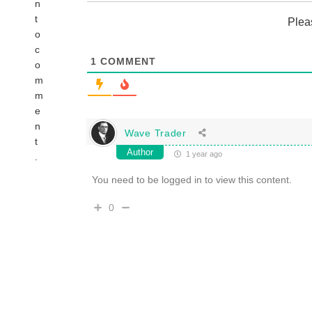
n
t
Plea
o
c
1
COMMENT
o
m
m
e
n
Wave Trader
t
Author
1 year ago
.
You need to be logged in to view this content.
0