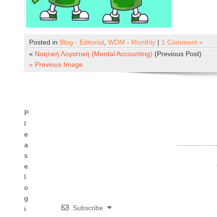
Posted in
Blog - Editorial
,
WDM - Monthly
|
1 Comment »
«
Nοητική Λογιστική (Mental Accounting)
(Previous Post)
« Previous Image
P
l
e
a
s
e
l
o
g
Subscribe
i