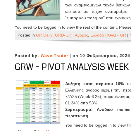
των αναμενομενων τυχόν θετικων 
ωστοσο σε τυχον αναταραξεις
“εμπορικου πολεμου” που εχουν κη
You need to be logged in to view the rest of the content. Pleas
Posted in
GR Daily (GRD-G7)
,
Αγορες
,
Ελλάδα (ΧΑΑ) - GR
|
Posted by:
Wave Trader
| on 10 Φεβρουαρίου, 2025
GRW – PIVOT ANALYSIS WEEK 
Αυξηση κατα περιπου 16%
τ
Ελληνικης αγορας ειχαμε την περ
7/7/25 (Week 6.25), παραμένοντας 
61.34% απο 53%.
Συμπερασμα: Ανοδικο momen
περιπτωση
You need to be logged in to view th