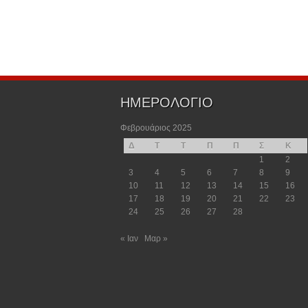
ΗΜΕΡΟΛΟΓΙΟ
Φεβρουάριος 2025
Δ
Τ
Τ
Π
Π
Σ
Κ
1
2
3
4
5
6
7
8
9
10
11
12
13
14
15
16
17
18
19
20
21
22
23
24
25
26
27
28
« Ιαν
Μαρ »