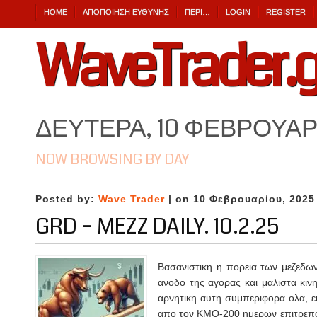
HOME
ΑΠΟΠΟΊΗΣΗ ΕΎΘΥΝΗΣ
ΠΕΡΙ…
LOGIN
REGISTER
WaveTrader.g
ΔΕΥΤΈΡΑ, 10 ΦΕΒΡΟΥΑΡ
NOW BROWSING BY DAY
Posted by:
Wave Trader
| on 10 Φεβρουαρίου, 2025
GRD – MEZZ DAILY. 10.2.25
Βασανιστικη η πορεια των μεζεδων
ανοδο της αγορας και μαλιστα κιν
αρνητικη αυτη συμπεριφορα ολα, ε
απο τον ΚΜΟ-200 ημερων επιτρεπο