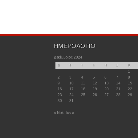
ΗΜΕΡΟΛΟΓΙΟ
Δεκέμβριος 2024
Δ
Τ
Τ
Π
Π
Σ
Κ
1
2
3
4
5
6
7
8
9
10
11
12
13
14
15
16
17
18
19
20
21
22
23
24
25
26
27
28
29
30
31
« Νοέ
Ιαν »