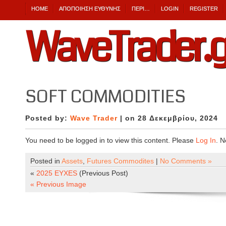
HOME
ΑΠΟΠΟΊΗΣΗ ΕΎΘΥΝΗΣ
ΠΕΡΙ…
LOGIN
REGISTER
WaveTrader.g
SOFT COMMODITIES
Posted by:
Wave Trader
| on 28 Δεκεμβρίου, 2024
You need to be logged in to view this content. Please
Log In
. 
Posted in
Assets
,
Futures Commodites
|
No Comments »
«
2025 EYXES
(Previous Post)
« Previous Image