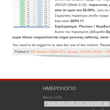
28/2/25 (Week 9.25)
,
περνωντας 
απο το οριο του 50.00% ,
ητοι σε
Σημαντικη περαιτερω ανοδο ειχαμε 
bias κατα
283% !!!
Συμπερασμα: Πτωτικο / διορθωτ
δωσει την περασμενη εβδομαδα
Εγ
τωρα πλεον ενεργοποιειται σημα μειωσης εκθεσης, κατα
You need to be logged in to view the rest of the content. Pleas
Posted in
GR Weekly (GRW-G7)
,
Αγορες
,
Ελλάδα (ΧΑΑ) - G
ΗΜΕΡΟΛΟΓΙΟ
Μάρτιος 2025
Δ
Τ
Τ
Π
Π
Σ
Κ
1
2