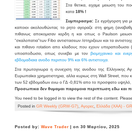
Στα θετικα, ειχαμε μειωση του πο
κατα
18% !
Συμπερασμα:
Σε εγρήγορση για μ
καποιοι ακολουθώντας το ρητο αγοραζε στη φημη (αναβαθ
πιθανως αποκομισαν κερδη η και οπως ο Paulson μειωσα
“σκαλοπατια”των Fibo αντιστασεων /στηριξεων και τα αντιστοι
και πιθανο rotation απο κλαδους που εχουν υπεραποδωσει 
υποαποδωσει, οπως συνεβει με τον
βιομηχανικο και ενε
εβδομαδιαια ανοδο περιπου 9% και 6% αντιστοιχα.
Στα πρωτογνωρα η συνεχιση της ανοδου της Ελληνικης Α
Ευρωπαϊκα χρηματιστηρια, αλλα κυριως στη Wall Street, που
των 52 εβδομαδων ενω ο ΓΔ -0,81% απο το προσφατο υψηλό, 
Προσωπικα δεν θυμαμαι παρομοια περιπτωση εδω και πο
You need to be logged in to view the rest of the content. Pleas
Posted in
GR Weekly (GRW-G7)
,
Αγορες
,
Ελλάδα (ΧΑΑ) - G
Posted by:
Wave Trader
| on 30 Μαρτίου, 2025