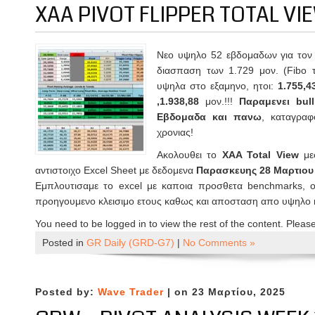
XAA PIVOT FLIPPER TOTAL VIE
Νεο υψηλο 52 εβδομαδων για τον
διασπαση των 1.729 μον. (Fibo τ
υψηλα στο εξαμηνο, ητοι:
1.755,4
,1.938,88
μον.!!!
Παραμενει bul
Εβδομαδα και πανω
, καταγρα
χρονιας!
Ακολουθει το
XAA Total View
μεσ
αντιστοιχο Excel Sheet με δεδομενα
Παρασκευης 28 Μαρτιου
Εμπλουτισαμε το excel με καποια προσθετα benchmarks, 
προηγουμενο κλεισιμο ετους καθως και αποσταση απο υψηλο 
You need to be logged in to view the rest of the content. Pleas
Posted in
GR Daily (GRD-G7)
|
No Comments »
Posted by:
Wave Trader
| on 23 Μαρτίου, 2025