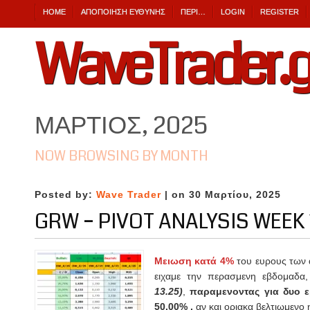
HOME
ΑΠΟΠΟΊΗΣΗ ΕΎΘΥΝΗΣ
ΠΕΡΙ…
LOGIN
REGISTER
WaveTrader.g
ΜΆΡΤΙΟΣ, 2025
NOW BROWSING BY MONTH
Posted by:
Wave Trader
| on 30 Μαρτίου, 2025
GRW – PIVOT ANALYSIS WEEK 
Μειωση κατά 4%
του ευρους των 
ειχαμε την περασμενη εβδομαδα,
13.25)
,
παραμενοντας για δυο 
50.00% ,
αν και οριακα βελτιωμενο 