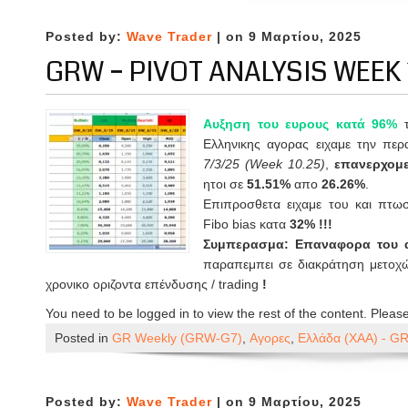
Posted by:
Wave Trader
| on 9 Μαρτίου, 2025
GRW – PIVOT ANALYSIS WEEK 1
Αυξηση του ευρους κατά 96%
Ελληνικης αγορας ειχαμε την περ
7/3/25 (Week 10.25)
,
επανερχομε
ητοι σε
51.51%
απο
26.26%
.
Επιπροσθετα ειχαμε του και πτω
Fibo bias κατα
32% !!!
Συμπερασμα: Επαναφορα του α
παραπεμπει σε διακράτηση μετοχώ
χρονικο οριζοντα επένδυσης / trading
!
You need to be logged in to view the rest of the content. Pleas
Posted in
GR Weekly (GRW-G7)
,
Αγορες
,
Ελλάδα (ΧΑΑ) - G
Posted by:
Wave Trader
| on 9 Μαρτίου, 2025