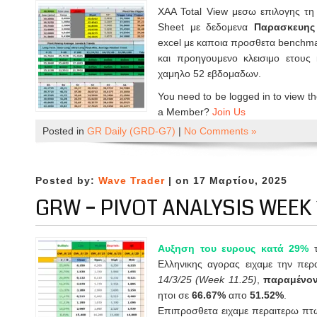
XAA Total View μεσω επιλογης τη 
Sheet με δεδομενα
Παρασκευης
excel με καποια προσθετα benchm
και προηγουμενο κλεισιμο ετου
χαμηλο 52 εβδομαδων.
You need to be logged in to view th
a Member?
Join Us
Posted in
GR Daily (GRD-G7)
|
No Comments »
Posted by:
Wave Trader
| on 17 Μαρτίου, 2025
GRW – PIVOT ANALYSIS WEEK 
Αυξηση του ευρους κατά 29%
Ελληνικης αγορας ειχαμε την περ
14/3/25 (Week 11.25)
,
παραμένον
ητοι σε
66.67%
απο
51.52%
.
Επιπροσθετα ειχαμε περαιτερω πτ