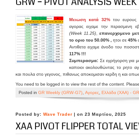
GRW – PIVOT ANALYSIS WEEK 
Μειωση κατά 32%
του ευρους
αγορας ειχαμε την περασμενη ε
(Week 11.25)
,
επανερχομενο με
το οριο του 50.00% ,
ητοι σε
45%
Αντιθετα ειχαμε άνοδο του ποσοστ
117% !!!
Συμπερασμα:
Σε εγρήγορση για μ
καποιοι ακολουθώντας το ρητο α
και πουλα στο γεγονος, πιθανως αποκομισαν κερδη η και οπως
You need to be logged in to view the rest of the content. Pleas
Posted in
GR Weekly (GRW-G7)
,
Αγορες
,
Ελλάδα (ΧΑΑ) - G
Posted by:
Wave Trader
| on 23 Μαρτίου, 2025
XAA PIVOT FLIPPER TOTAL VIE