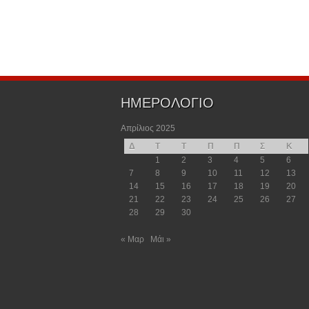
ΗΜΕΡΟΛΟΓΙΟ
Απρίλιος 2025
Δ
Τ
Τ
Π
Π
Σ
Κ
1
2
3
4
5
6
7
8
9
10
11
12
13
14
15
16
17
18
19
20
21
22
23
24
25
26
27
28
29
30
« Μαρ
Μάι »