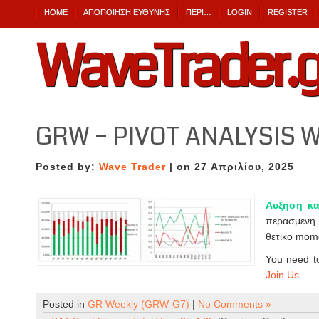
HOME
ΑΠΟΠΟΊΗΣΗ ΕΎΘΥΝΗΣ
ΠΕΡΙ…
LOGIN
REGISTER
WaveTrader.g
GRW – PIVOT ANALYSIS W
Posted by:
Wave Trader
| on 27 Απριλίου, 2025
Αυξηση κ
περασμενη 
θετικο mom
You need to
Join Us
Posted in
GR Weekly (GRW-G7)
|
No Comments »