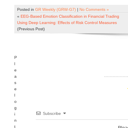
Posted in
GR Weekly (GRW-G7)
|
No Comments »
«
EEG-Based Emotion Classification in Financial Trading
Using Deep Learning: Effects of Risk Control Measures
(Previous Post)
P
l
e
a
s
e
l
o
g
Subscribe
i
n
t
Plea