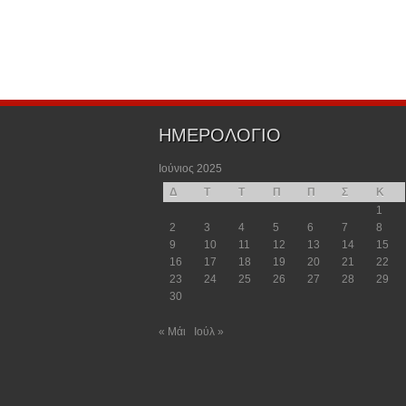
ΗΜΕΡΟΛΟΓΙΟ
Ιούνιος 2025
Δ
Τ
Τ
Π
Π
Σ
Κ
1
2
3
4
5
6
7
8
9
10
11
12
13
14
15
16
17
18
19
20
21
22
23
24
25
26
27
28
29
30
« Μάι
Ιούλ »