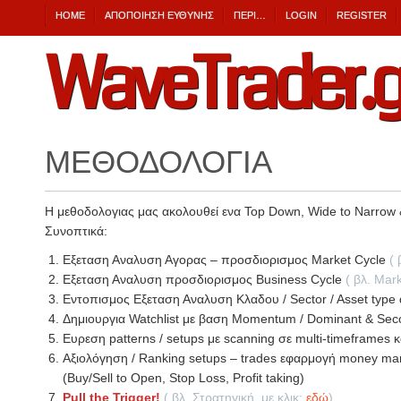
HOME
ΑΠΟΠΟΊΗΣΗ ΕΎΘΥΝΗΣ
ΠΕΡΙ…
LOGIN
REGISTER
WaveTrader.g
ΜΕΘΟΔΟΛΟΓΊΑ
H μεθοδολογιας μας ακολουθεί ενα Top Down, Wide to Narrow 
Συνοπτικά:
Εξεταση Αναλυση Αγορας – προσδιορισμος Market Cycle
( 
Εξεταση Αναλυση προσδιορισμος Business Cycle
( βλ. Mar
Eντοπισμος Εξεταση Αναλυση Κλαδου / Sector / Asset type 
Δημιουργια Watchlist με βαση Momentum / Dominant & Seco
Ευρεση patterns / setups με scanning σε multi-timeframes κ
Αξιολόγηση / Ranking setups – trades εφαρμογή money ma
(Buy/Sell to Open, Stop Loss, Profit taking)
Pull the Trigger!
( βλ. Στρατηγική, με κλικ:
εδώ
)