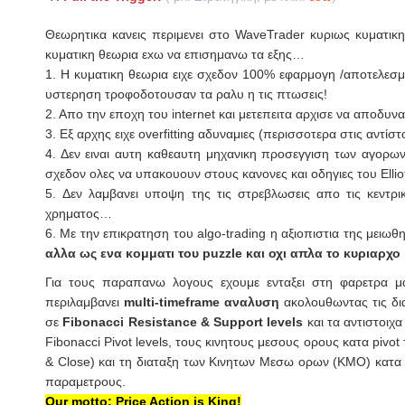
Θεωρητικα κανεις περιμενει στο WaveTrader κυριως κυματικη
κυματικη θεωρια εxω να επισημανω τα εξης…
1. Η κυματικη θεωρια ειχε σχεδον 100% εφαρμογη /αποτελεσματ
υστερηση τροφοδοτουσαν τα ραλυ η τις πτωσεις!
2. Απο την εποχη του internet και μετεπειτα αρχισε να αποδυνα
3. Εξ αρχης ειχε overfitting αδυναμιες (περισσοτερα στις αντίστ
4. Δεν ειναι αυτη καθεαυτη μηχανικη προσεγγιση των αγορων
σχεδον ολες να υπακουουν στους κανονες και οδηγιες του Elliot
5. Δεν λαμβανει υποψη της τις στρεβλωσεις απο τις κεντρ
χρηματος…
6. Με την επικρατηση του algo-trading η αξιοπιστια της μειω
αλλα ως ενα κομματι του puzzle και οχι απλα το κυριαρχο 
Για τους παραπανω λογους εχουμε ενταξει στη φαρετρα μ
περιλαμβανει
multi-timeframe αναλυση
ακολοuθωντας τις δι
σε
Fibonacci Resistance & Support levels
και τα αντιστοιχ
Fibonacci Pivot levels, τους κινητους μεσους ορους κατα pivot
& Close) και τη διαταξη των Kινητων Μεσω ορων (ΚΜΟ) κατα pi
παραμετρους.
Our motto: Price Action is King!