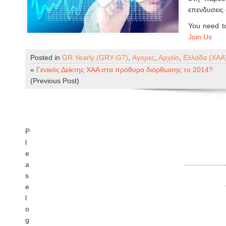
επενδυσεις 
You need to
Join Us
Posted in
GR Yearly (GRY-G7)
,
Αγορες
,
Αρχείο
,
Ελλάδα (ΧΑΑ
«
Γενικός Δείκτης ΧΑΑ στα πρόθυρα διόρθωσης το 2014?
(Previous Post)
P
l
e
a
s
e
l
o
g