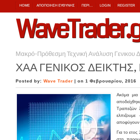
HOME
ΑΠΟΠΟΊΗΣΗ ΕΎΘΥΝΗΣ
ΠΕΡΙ…
LOGIN
REGISTER
WaveTrader.g
Μακρό-Πρόθεσμη Τεχνική Ανάλυση Γενικου Δεί
ΧΑΑ ΓΕΝΙΚΟΣ ΔΕΙΚΤΗΣ, 
Posted by:
Wave Trader
| on 1 Φεβρουαρίου, 2016
Ακόμα μια 
αποδείχθηκ
Τραπεζών 
ελπιζουμε 
αποφύγουν 
Για το ετος
στη παρου