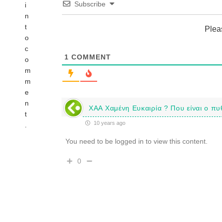
Subscribe
i
n
t
Plea
o
c
1
COMMENT
o
m
m
e
n
ΧΑΑ Χαμένη Ευκαιρία ? Που είναι ο πυ
t
10 years ago
.
You need to be logged in to view this content.
0