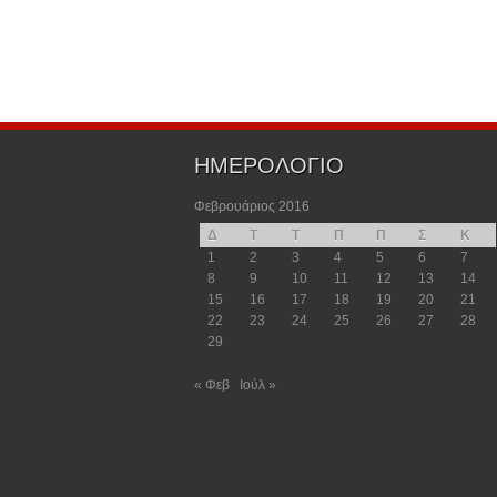
ΗΜΕΡΟΛΟΓΙΟ
Φεβρουάριος 2016
Δ
Τ
Τ
Π
Π
Σ
Κ
1
2
3
4
5
6
7
8
9
10
11
12
13
14
15
16
17
18
19
20
21
22
23
24
25
26
27
28
29
« Φεβ
Ιούλ »